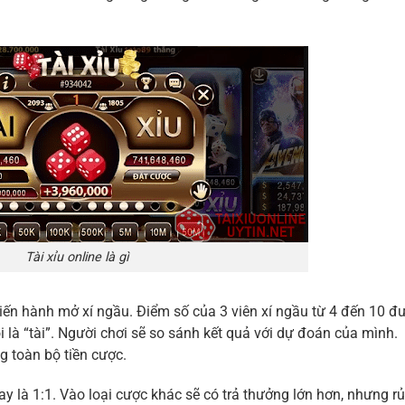
Tài xỉu online là gì
 tiến hành mở xí ngầu. Điểm số của 3 viên xí ngầu từ 4 đến 10 đ
ọi là “tài”. Người chơi sẽ so sánh kết quả với dự đoán của mình.
g toàn bộ tiền cược.
nay là 1:1. Vào loại cược khác sẽ có trả thưởng lớn hơn, nhưng rủ