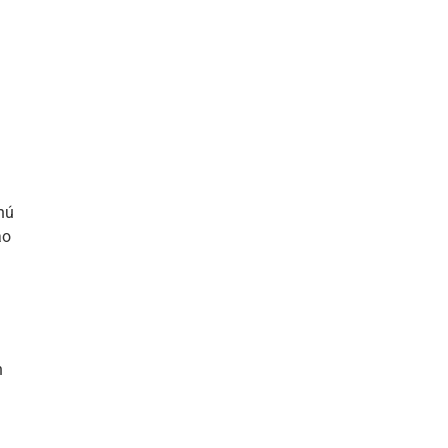
hú
ao
n