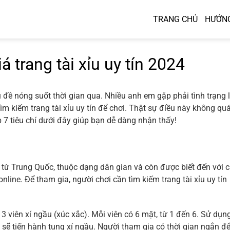
TRANG CHỦ
HƯỚN
á trang tài xỉu uy tín 2024
 đề nóng suốt thời gian qua. Nhiều anh em gặp phải tình trạng 
ìm kiếm trang tài xỉu uy tín để chơi. Thật sự điều này không qu
 7 tiêu chí dưới đây giúp bạn dễ dàng nhận thấy!
 từ Trung Quốc, thuộc dạng dân gian và còn được biết đến với c
online. Để tham gia, người chơi cần tìm kiếm trang tài xỉu uy tín
 3 viên xí ngầu (xúc xắc). Mỗi viên có 6 mặt, từ 1 đến 6. Sử dụn
 sẽ tiến hành tung xí ngầu. Người tham gia có thời gian ngắn đ