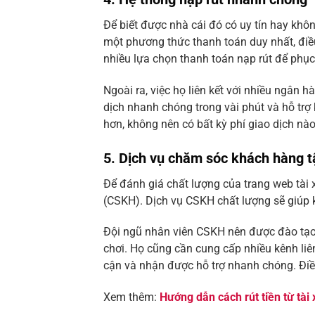
Để biết được nhà cái đó có uy tín hay kh
một phương thức thanh toán duy nhất, điều
nhiều lựa chọn thanh toán nạp rút để phục
Ngoài ra, việc họ liên kết với nhiều ngân 
dịch nhanh chóng trong vài phút và hỗ trợ
hơn, không nên có bất kỳ phí giao dịch nà
5. Dịch vụ chăm sóc khách hàng 
Để đánh giá chất lượng của trang web tài 
(CSKH). Dịch vụ CSKH chất lượng sẽ giúp 
Đội ngũ nhân viên CSKH nên được đào tạo 
chơi. Họ cũng cần cung cấp nhiều kênh liên
cận và nhận được hỗ trợ nhanh chóng. Điều
Xem thêm:
Hướng dẫn cách rút tiền từ tài