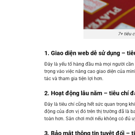
7+ tiêu c
1. Giao diện web dễ sử dụng – tiêu
Đây là yếu tố hàng đầu mà mọi người cần x
trọng vào việc nâng cao giao diện của mìn
tác và tham gia tiện lợi hơn.
2. Hoạt động lâu năm – tiêu chí đá
Đây là tiêu chí cũng hết sức quan trọng khi
động của đơn vị đó trên thị trường đã là b
toàn hơn. Sân chơi mới nếu không có đủ uy
3. Bảo mật thông tin tuyệt đối – ti