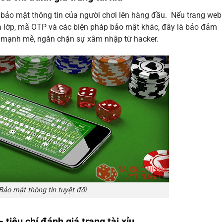
ệc bảo mật thông tin của người chơi lên hàng đầu. Nếu trang web
 lớp, mã OTP và các biện pháp bảo mật khác, đây là bảo đảm
ệ mạnh mẽ, ngăn chặn sự xâm nhập từ hacker.
Bảo mật thông tin tuyệt đối
tiêu chí đánh giá trang tài xỉu