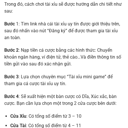
Trong đó, cách chơi tài xỉu sẽ được hướng dẫn chi tiết như
sau:
Bước
1: Tìm link nhà cái tài xỉu uy tín được giới thiệu trên,
sau đó nhấn vào nút “Đăng ký” để được tham gia tài xỉu
an toàn.
Bước 2
: Nạp tiền cá cược bằng các hình thức: Chuyển
khoản ngân hàng, ví điện tử, thẻ cào…Và điền thông tin số
tiền gửi vào sau đó xác nhận gửi.
Bước 3
: Lựa chọn chuyên mục “Tài xỉu mini game” để
tham gia cá cược tài xỉu uy tín.
Bước 4
: Sẽ xuất hiện một bàn cược có Dĩa, Xúc xắc, bàn
cược. Bạn cần lựa chọn một trong 2 cửa cược bên dưới:
Cửa Xỉu
: Có tổng số điểm từ 3 – 10
Cửa Tài
: Có tổng số điểm từ 4 – 11